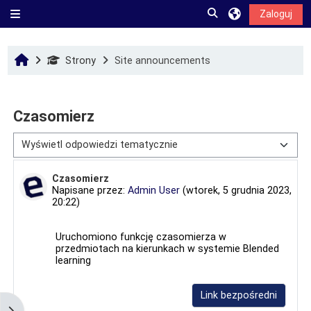
Przejdź do głównej zawartości
Przełącznik wyszuk
Zaloguj
Panel boczny
Strona domowa
Strony
Site announcements
Czasomierz
Sposób wyświetlania
Liczba odpowiedzi: 0
Czasomierz
Napisane przez:
Admin User
(
wtorek, 5 grudnia 2023,
20:22
)
Uruchomiono funkcję czasomierza w
przedmiotach na kierunkach w systemie Blended
learning
Link bezpośredni
Otwórz szufladę bloków