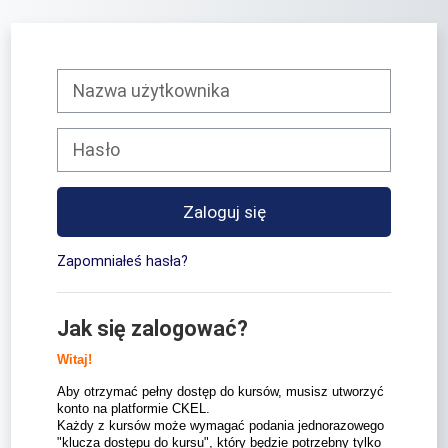
Przejdź do głównej zawartości
Pomiń tworzenie nowego konta
Nazwa użytkownika
Hasło
Zaloguj się
Zapomniałeś hasła?
Jak się zalogować?
Witaj!
Aby otrzymać pełny dostęp do kursów, musisz utworzyć
konto na platformie CKEL.
Każdy z kursów może wymagać podania jednorazowego
"klucza dostępu do kursu", który będzie potrzebny tylko